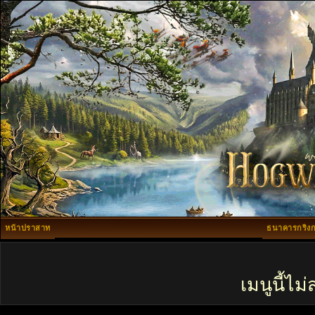
หน้าปราสาท
ธนาคารกริงก
เมนูนี้ไ