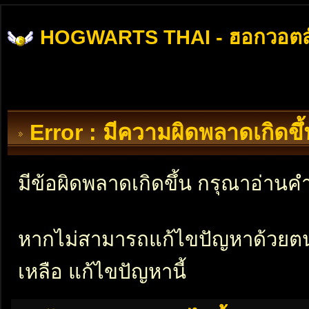
HOGWARTS THAI - ฮอกวอตส
Error : มีความผิดพลาดเกิดข
มีข้อผิดพลาดเกิดขึ้น กรุณาอ่าน
หากไม่สามารถแก้ไขปัญหาด้วยตนเอ
เหลือ แก้ไขปัญหานี้