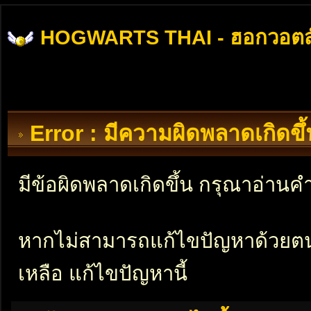
HOGWARTS THAI - ฮอกวอตส
Error : มีความผิดพลาดเกิดข
มีข้อผิดพลาดเกิดขึ้น กรุณาอ่าน
หากไม่สามารถแก้ไขปัญหาด้วยตนเอ
เหลือ แก้ไขปัญหานี้