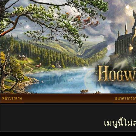
หน้าปราสาท
ธนาคารกริงก
เมนูนี้ไ