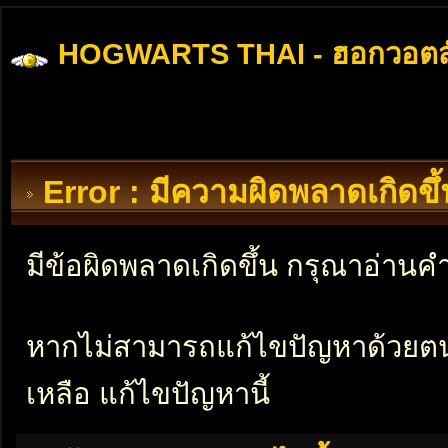
HOGWARTS THAI - ฮอกวอตส
Error : มีความผิดพลาดเกิดข
มีข้อผิดพลาดเกิดขึ้น กรุณาอ่าน
หากไม่สามารถแก้ไขปัญหาด้วยตนเอ
เหลือ แก้ไขปัญหานี้