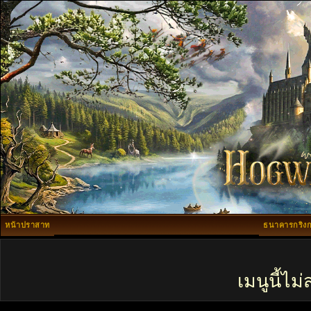
หน้าปราสาท
ธนาคารกริงก
เมนูนี้ไ