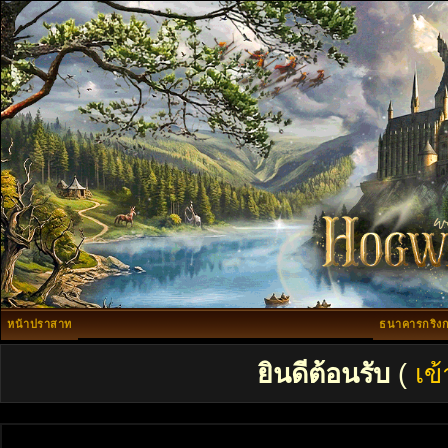
หน้าปราสาท
ธนาคารกริงก
ยินดีต้อนรับ
(
เข้