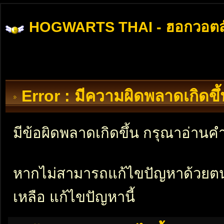
HOGWARTS THAI - ฮอกวอตส
Error : มีความผิดพลาดเกิดข
มีข้อผิดพลาดเกิดขึ้น กรุณาอ่าน
หากไม่สามารถแก้ไขปัญหาด้วยตนเอ
เหลือ แก้ไขปัญหานี้