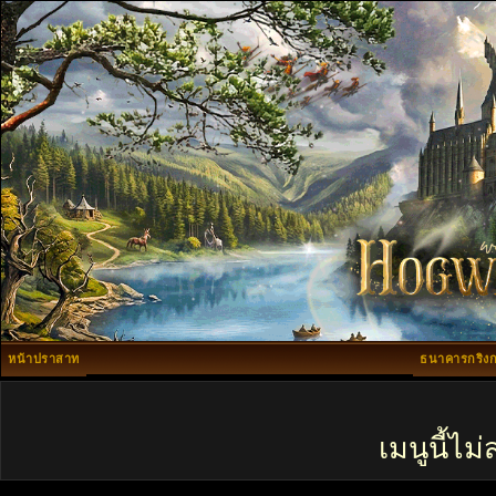
หน้าปราสาท
ธนาคารกริงก
เมนูนี้ไ