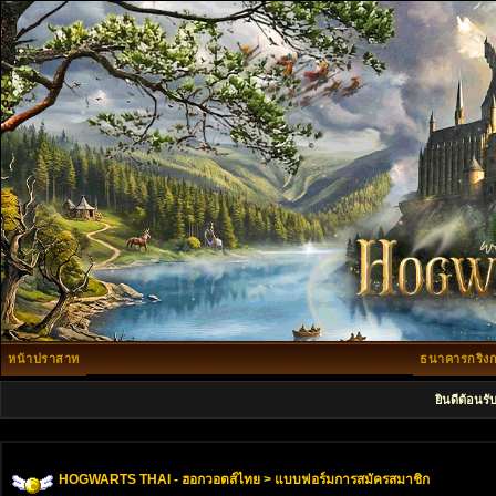
หน้าปราสาท
ธนาคารกริงก
ยินดีต้อนรั
HOGWARTS THAI - ฮอกวอตส์ไทย
> แบบฟอร์มการสมัครสมาชิก