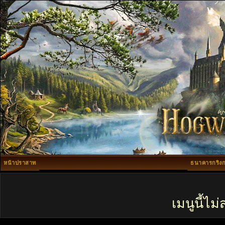
หน้าปราสาท
ธนาคารกริงก
เมนูนี้ไ