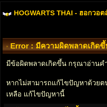
HOGWARTS THAI - ฮอกวอตส
Error : มีความผิดพลาดเกิดข
มีข้อผิดพลาดเกิดขึ้น กรุณาอ่าน
หากไม่สามารถแก้ไขปัญหาด้วยตนเอ
เหลือ แก้ไขปัญหานี้