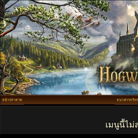
หน้าปราสาท
ธนาคารกริงก
เมนูนี้ไ