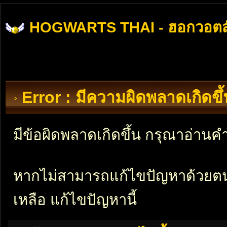
HOGWARTS THAI - ฮอกวอตส
Error : มีความผิดพลาดเกิดข
มีข้อผิดพลาดเกิดขึ้น กรุณาอ่าน
หากไม่สามารถแก้ไขปัญหาด้วยตนเอ
เหลือ แก้ไขปัญหานี้