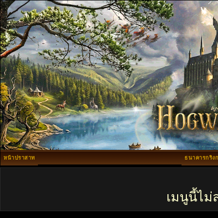
หน้าปราสาท
ธนาคารกริงก
เมนูนี้ไ