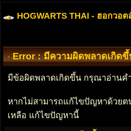
HOGWARTS THAI - ฮอกวอตส
Error : มีความผิดพลาดเกิดข
มีข้อผิดพลาดเกิดขึ้น กรุณาอ่าน
หากไม่สามารถแก้ไขปัญหาด้วยตนเอ
เหลือ แก้ไขปัญหานี้