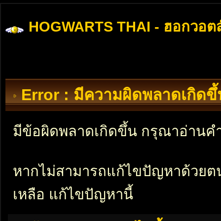
HOGWARTS THAI - ฮอกวอตส
Error : มีความผิดพลาดเกิดข
มีข้อผิดพลาดเกิดขึ้น กรุณาอ่าน
หากไม่สามารถแก้ไขปัญหาด้วยตนเอ
เหลือ แก้ไขปัญหานี้