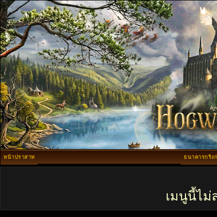
หน้าปราสาท
ธนาคารกริงก
เมนูนี้ไ