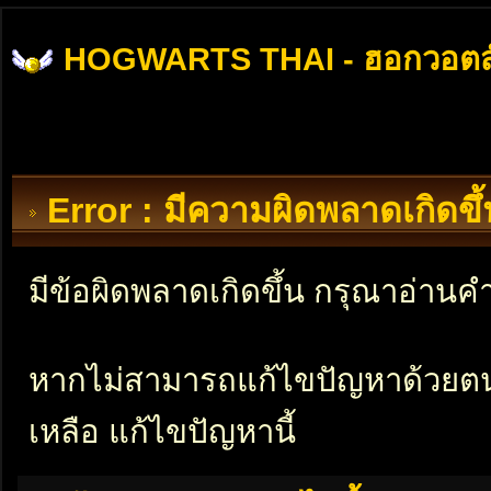
HOGWARTS THAI - ฮอกวอตส
Error : มีความผิดพลาดเกิดข
มีข้อผิดพลาดเกิดขึ้น กรุณาอ่าน
หากไม่สามารถแก้ไขปัญหาด้วยตนเอ
เหลือ แก้ไขปัญหานี้