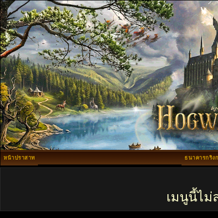
หน้าปราสาท
ธนาคารกริงก
เมนูนี้ไ