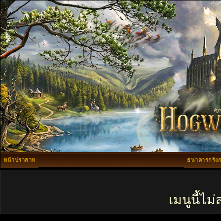
หน้าปราสาท
ธนาคารกริงก
เมนูนี้ไ