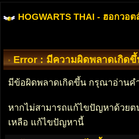
HOGWARTS THAI - ฮอกวอตส
Error : มีความผิดพลาดเกิดข
มีข้อผิดพลาดเกิดขึ้น กรุณาอ่าน
หากไม่สามารถแก้ไขปัญหาด้วยตนเอ
เหลือ แก้ไขปัญหานี้