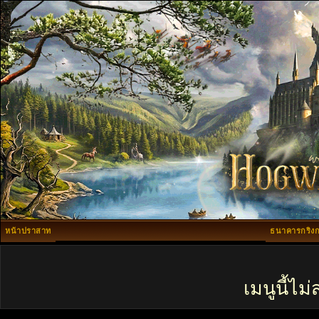
หน้าปราสาท
ธนาคารกริงก
เมนูนี้ไ