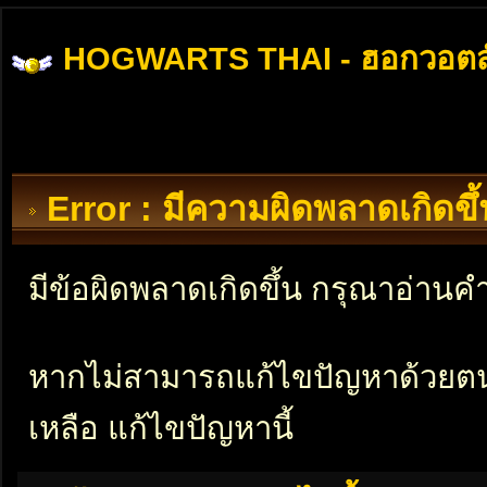
HOGWARTS THAI - ฮอกวอตส
Error : มีความผิดพลาดเกิดข
มีข้อผิดพลาดเกิดขึ้น กรุณาอ่าน
หากไม่สามารถแก้ไขปัญหาด้วยตนเอ
เหลือ แก้ไขปัญหานี้