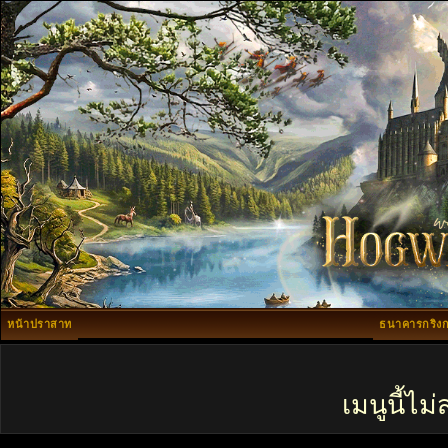
หน้าปราสาท
ธนาคารกริงก
เมนูนี้ไ