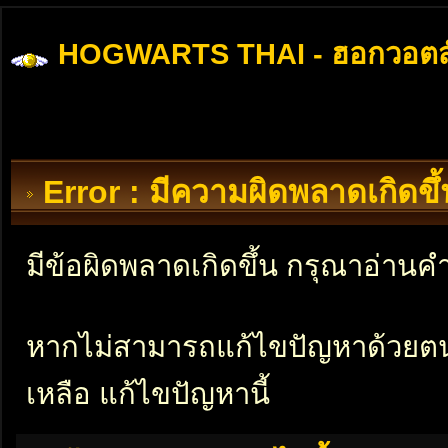
HOGWARTS THAI - ฮอกวอตส
Error : มีความผิดพลาดเกิดข
มีข้อผิดพลาดเกิดขึ้น กรุณาอ่าน
หากไม่สามารถแก้ไขปัญหาด้วยตนเอ
เหลือ แก้ไขปัญหานี้