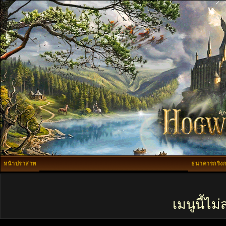
หน้าปราสาท
ธนาคารกริงก
เมนูนี้ไ