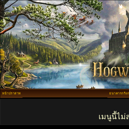
หน้าปราสาท
ธนาคารกริงก
เมนูนี้ไ