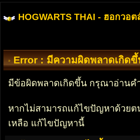
HOGWARTS THAI - ฮอกวอตส
Error : มีความผิดพลาดเกิดข
มีข้อผิดพลาดเกิดขึ้น กรุณาอ่าน
หากไม่สามารถแก้ไขปัญหาด้วยตนเอ
เหลือ แก้ไขปัญหานี้