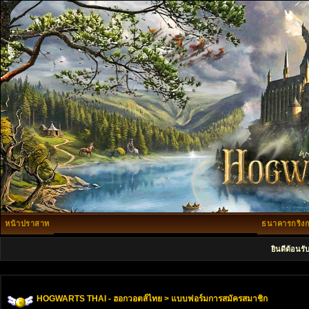
หน้าปราสาท
ธนาคารกริงก
ยินดีต้อนรั
HOGWARTS THAI - ฮอกวอตส์ไทย
> แบบฟอร์มการสมัครสมาชิก