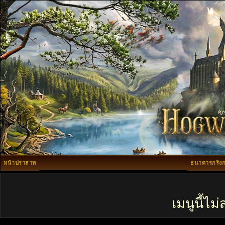
หน้าปราสาท
ธนาคารกริงก
เมนูนี้ไ