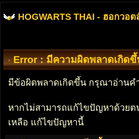
HOGWARTS THAI - ฮอกวอตส
Error : มีความผิดพลาดเกิดข
มีข้อผิดพลาดเกิดขึ้น กรุณาอ่าน
หากไม่สามารถแก้ไขปัญหาด้วยตนเอ
เหลือ แก้ไขปัญหานี้