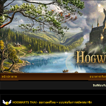
หน้าปราสาท
ธนาคารกริงก
ยินดีต้อนรั
HOGWARTS THAI - ฮอกวอตส์ไทย
> แบบฟอร์มการสมัครสมาชิก