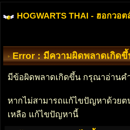
HOGWARTS THAI - ฮอกวอตส
Error : มีความผิดพลาดเกิดข
มีข้อผิดพลาดเกิดขึ้น กรุณาอ่าน
หากไม่สามารถแก้ไขปัญหาด้วยตนเอ
เหลือ แก้ไขปัญหานี้