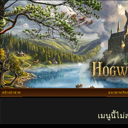
หน้าปราสาท
ธนาคารกริงก
เมนูนี้ไ