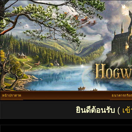
หน้าปราสาท
ธนาคารกริงก
ยินดีต้อนรับ
(
เข้