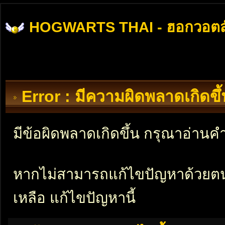
HOGWARTS THAI - ฮอกวอตส
Error : มีความผิดพลาดเกิดข
มีข้อผิดพลาดเกิดขึ้น กรุณาอ่าน
หากไม่สามารถแก้ไขปัญหาด้วยตนเอ
เหลือ แก้ไขปัญหานี้