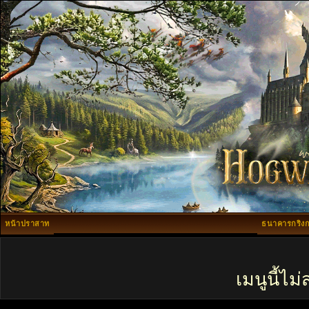
หน้าปราสาท
ธนาคารกริงก
เมนูนี้ไ