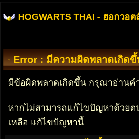
HOGWARTS THAI - ฮอกวอตส
Error : มีความผิดพลาดเกิดข
มีข้อผิดพลาดเกิดขึ้น กรุณาอ่าน
หากไม่สามารถแก้ไขปัญหาด้วยตนเอ
เหลือ แก้ไขปัญหานี้