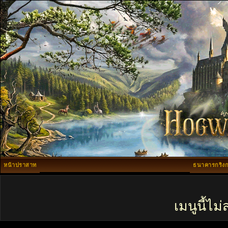
หน้าปราสาท
ธนาคารกริงก
เมนูนี้ไ