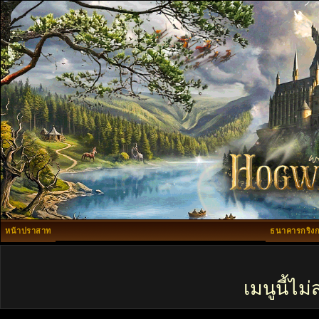
หน้าปราสาท
ธนาคารกริงก
เมนูนี้ไ