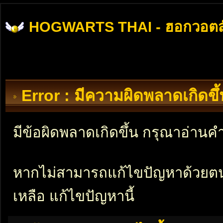
HOGWARTS THAI - ฮอกวอตส
Error : มีความผิดพลาดเกิดข
มีข้อผิดพลาดเกิดขึ้น กรุณาอ่าน
หากไม่สามารถแก้ไขปัญหาด้วยตนเอ
เหลือ แก้ไขปัญหานี้