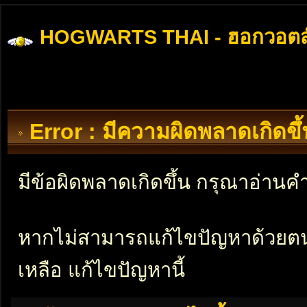
HOGWARTS THAI - ฮอกวอตส
Error : มีความผิดพลาดเกิดข
มีข้อผิดพลาดเกิดขึ้น กรุณาอ่าน
หากไม่สามารถแก้ไขปัญหาด้วยตนเอ
เหลือ แก้ไขปัญหานี้