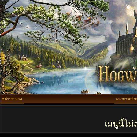
หน้าปราสาท
ธนาคารกริงก
เมนูนี้ไ