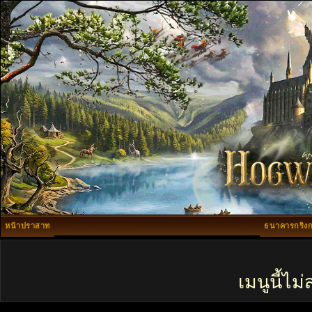
หน้าปราสาท
ธนาคารกริงก
เมนูนี้ไ