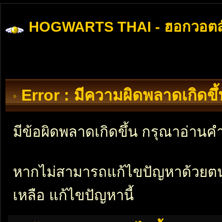
HOGWARTS THAI - ฮอกวอตส
Error : มีความผิดพลาดเกิดข
มีข้อผิดพลาดเกิดขึ้น กรุณาอ่าน
หากไม่สามารถแก้ไขปัญหาด้วยตนเอ
เหลือ แก้ไขปัญหานี้