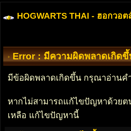
HOGWARTS THAI - ฮอกวอตส
Error : มีความผิดพลาดเกิดข
มีข้อผิดพลาดเกิดขึ้น กรุณาอ่าน
หากไม่สามารถแก้ไขปัญหาด้วยตนเอ
เหลือ แก้ไขปัญหานี้