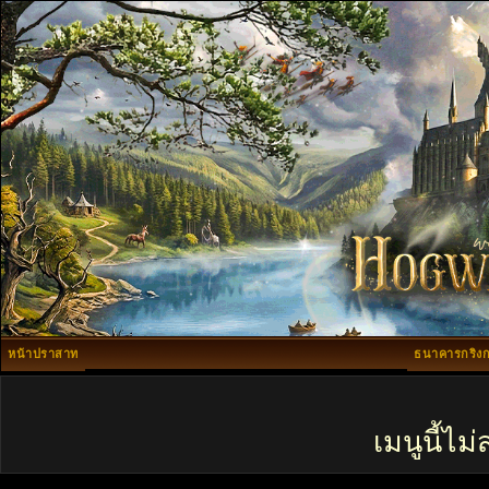
หน้าปราสาท
ธนาคารกริงก
เมนูนี้ไ