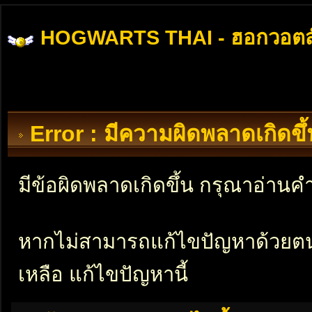
HOGWARTS THAI - ฮอกวอตส
Error : มีความผิดพลาดเกิดข
มีข้อผิดพลาดเกิดขึ้น กรุณาอ่าน
หากไม่สามารถแก้ไขปัญหาด้วยตนเอ
เหลือ แก้ไขปัญหานี้