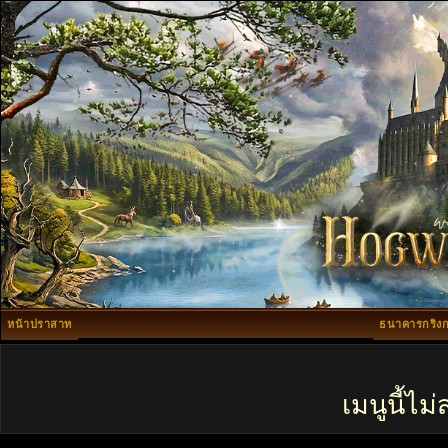
หน้าปราสาท
ธนาคารกริงก
เมนูนี้ไ