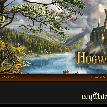
หน้าปราสาท
ธนาคารกริงก
เมนูนี้ไ