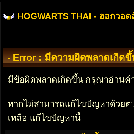
HOGWARTS THAI - ฮอกวอตส
Error : มีความผิดพลาดเกิดข
มีข้อผิดพลาดเกิดขึ้น กรุณาอ่าน
หากไม่สามารถแก้ไขปัญหาด้วยตนเอ
เหลือ แก้ไขปัญหานี้