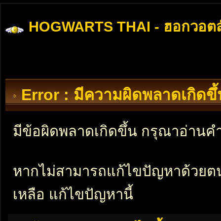
HOGWARTS THAI - ฮอกวอตส
Error : มีความผิดพลาดเกิดข
มีข้อผิดพลาดเกิดขึ้น กรุณาอ่าน
หากไม่สามารถแก้ไขปัญหาด้วยตนเอ
เหลือ แก้ไขปัญหานี้