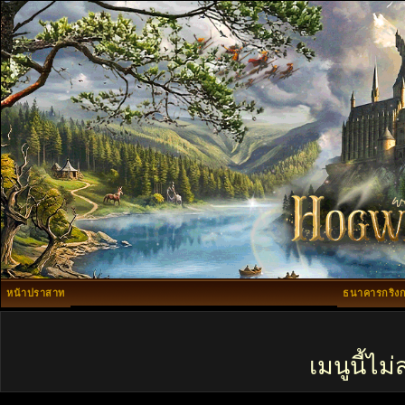
หน้าปราสาท
ธนาคารกริงก
เมนูนี้ไ