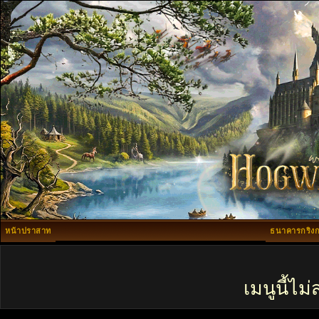
หน้าปราสาท
ธนาคารกริงก
เมนูนี้ไ