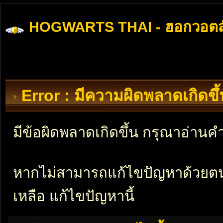
HOGWARTS THAI - ฮอกวอตส
Error : มีความผิดพลาดเกิดข
มีข้อผิดพลาดเกิดขึ้น กรุณาอ่าน
หากไม่สามารถแก้ไขปัญหาด้วยตนเอ
เหลือ แก้ไขปัญหานี้