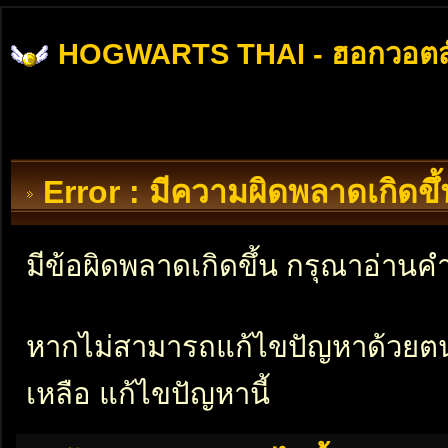
HOGWARTS THAI - ฮอกวอตส
Error : มีความผิดพลาดเกิดข
มีข้อผิดพลาดเกิดขึ้น กรุณาอ่าน
หากไม่สามารถแก้ไขปัญหาด้วยตนเอ
เหลือ แก้ไขปัญหานี้