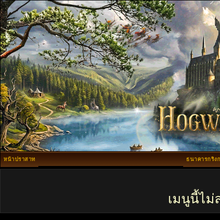
หน้าปราสาท
ธนาคารกริงก
เมนูนี้ไ