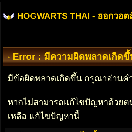
HOGWARTS THAI - ฮอกวอตส
Error : มีความผิดพลาดเกิดข
มีข้อผิดพลาดเกิดขึ้น กรุณาอ่าน
หากไม่สามารถแก้ไขปัญหาด้วยตนเอ
เหลือ แก้ไขปัญหานี้