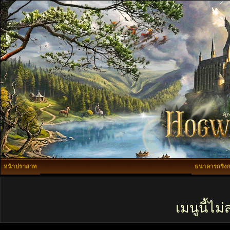
หน้าปราสาท
ธนาคารกริงก
เมนูนี้ไ