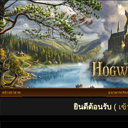
หน้าปราสาท
ธนาคารกริงก
ยินดีต้อนรับ
(
เข้