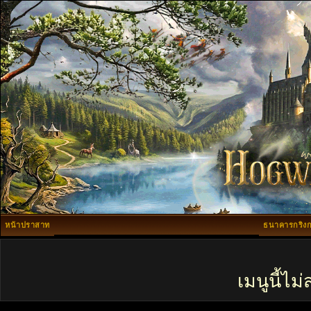
หน้าปราสาท
ธนาคารกริงก
เมนูนี้ไ