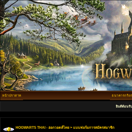
หน้าปราสาท
ธนาคารกริงก
ยินดีต้อนรั
HOGWARTS THAI - ฮอกวอตส์ไทย
> แบบฟอร์มการสมัครสมาชิก