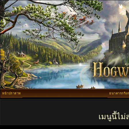
หน้าปราสาท
ธนาคารกริงก
เมนูนี้ไ