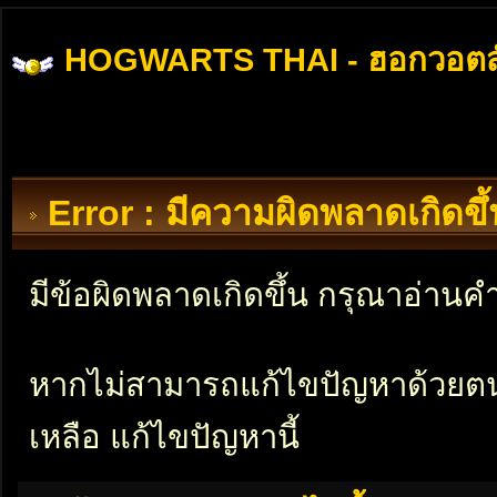
HOGWARTS THAI - ฮอกวอตส
Error : มีความผิดพลาดเกิดข
มีข้อผิดพลาดเกิดขึ้น กรุณาอ่าน
หากไม่สามารถแก้ไขปัญหาด้วยตนเอ
เหลือ แก้ไขปัญหานี้