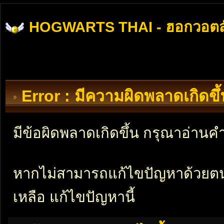
HOGWARTS THAI - ฮอกวอตส
Error : มีความผิดพลาดเกิดข
มีข้อผิดพลาดเกิดขึ้น กรุณาอ่าน
หากไม่สามารถแก้ไขปัญหาด้วยตนเอ
เหลือ แก้ไขปัญหานี้