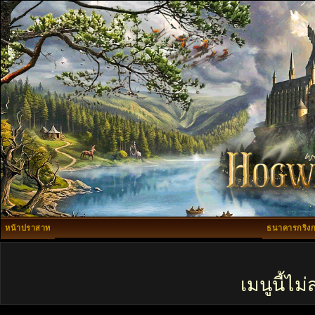
หน้าปราสาท
ธนาคารกริงก
เมนูนี้ไ