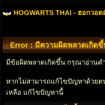
HOGWARTS THAI - ฮอกวอตส
Error : มีความผิดพลาดเกิดข
มีข้อผิดพลาดเกิดขึ้น กรุณาอ่าน
หากไม่สามารถแก้ไขปัญหาด้วยตนเอ
เหลือ แก้ไขปัญหานี้