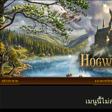
หน้าปราสาท
ธนาคารกริงก
เมนูนี้ไ