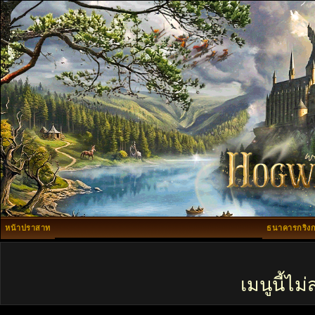
หน้าปราสาท
ธนาคารกริงก
เมนูนี้ไ