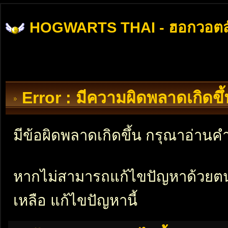
HOGWARTS THAI - ฮอกวอตส
Error : มีความผิดพลาดเกิดข
มีข้อผิดพลาดเกิดขึ้น กรุณาอ่าน
หากไม่สามารถแก้ไขปัญหาด้วยตนเอ
เหลือ แก้ไขปัญหานี้