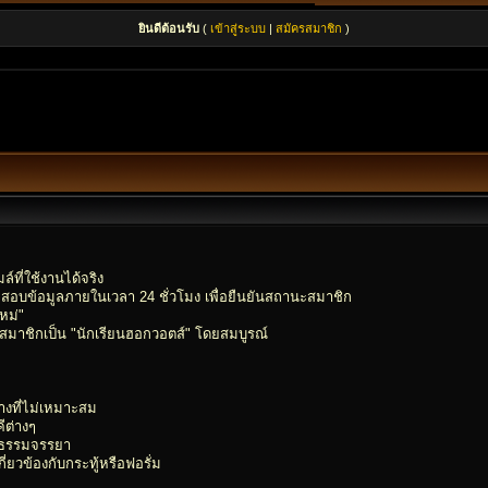
ยินดีต้อนรับ
(
เข้าสู่ระบบ
|
สมัครสมาชิก
)
์ที่ใช้งานได้จริง
อบข้อมูลภายในเวลา 24 ชั่วโมง เพื่อยืนยันสถานะสมาชิก
หม่"
ลุ่มสมาชิกเป็น "นักเรียนฮอกวอตส์" โดยสมบูรณ์
ทางที่ไม่เหมาะสม
ีต่างๆ
ีลธรรมจรรยา
่ยวข้องกับกระทู้หรือฟอรั่ม