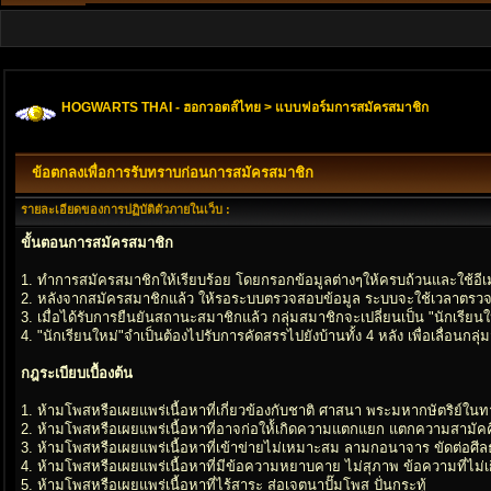
HOGWARTS THAI - ฮอกวอตส์ไทย
> แบบฟอร์มการสมัครสมาชิก
ข้อตกลงเพื่อการรับทราบก่อนการสมัครสมาชิก
รายละเอียดของการปฏิบัติตัวภายในเว็บ :
ขั้นตอนการสมัครสมาชิก
1. ทำการสมัครสมาชิกให้เรียบร้อย โดยกรอกข้อมูลต่างๆให้ครบถ้วนและใช้อีเมล
2. หลังจากสมัครสมาชิกแล้ว ให้รอระบบตรวจสอบข้อมูล ระบบจะใช้เวลาตรวจส
3. เมื่อได้รับการยืนยันสถานะสมาชิกแล้ว กลุ่มสมาชิกจะเปลี่ยนเป็น "นักเรียนใ
4. "นักเรียนใหม่"จำเป็นต้องไปรับการคัดสรรไปยังบ้านทั้ง 4 หลัง เพื่อเลื่อนก
กฎระเบียบเบื้องต้น
1. ห้ามโพสหรือเผยแพร่เนื้อหาที่เกี่ยวข้องกับชาติ ศาสนา พระมหากษัตริย์ใน
2. ห้ามโพสหรือเผยแพร่เนื้อหาที่อาจก่อให้้เกิดความแตกแยก แตกความสามัคค
3. ห้ามโพสหรือเผยแพร่เนื้อหาที่เข้าข่ายไม่เหมาะสม ลามกอนาจาร ขัดต่อศ
4. ห้ามโพสหรือเผยแพร่เนื้อหาที่มีข้อความหยาบคาย ไม่สุภาพ ข้อความที่ไม่เกี
5. ห้ามโพสหรือเผยแพร่เนื้อหาที่ไร้สาระ ส่อเจตนาปั๊มโพส ปั่นกระทู้