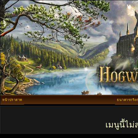
หน้าปราสาท
ธนาคารกริงก
เมนูนี้ไ