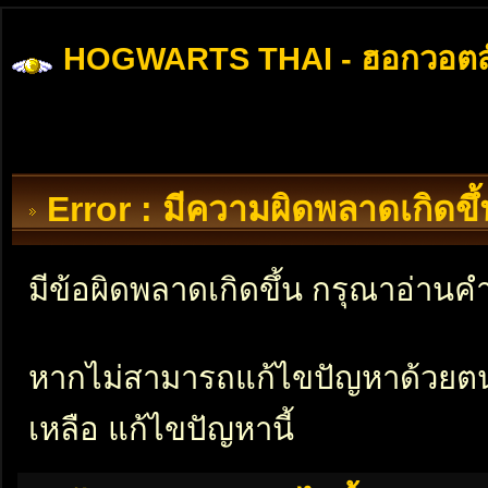
HOGWARTS THAI - ฮอกวอตส
Error : มีความผิดพลาดเกิดข
มีข้อผิดพลาดเกิดขึ้น กรุณาอ่าน
หากไม่สามารถแก้ไขปัญหาด้วยตนเอ
เหลือ แก้ไขปัญหานี้