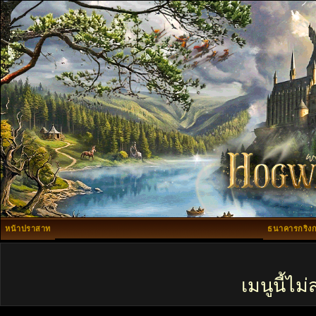
หน้าปราสาท
ธนาคารกริงก
เมนูนี้ไ