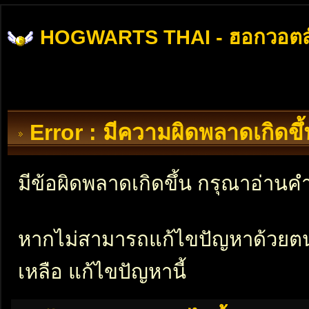
HOGWARTS THAI - ฮอกวอตส
Error : มีความผิดพลาดเกิดข
มีข้อผิดพลาดเกิดขึ้น กรุณาอ่าน
หากไม่สามารถแก้ไขปัญหาด้วยตนเอ
เหลือ แก้ไขปัญหานี้