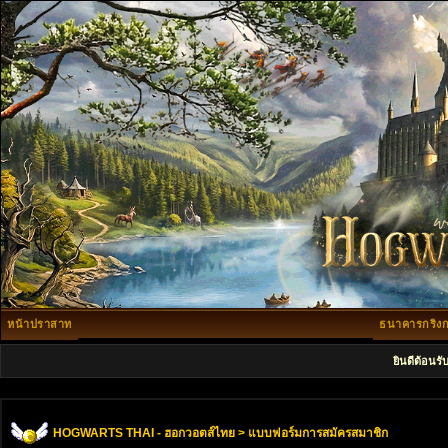
หน้าปราสาท
ธนาคารกริงก
ยินดีต้อนรั
HOGWARTS THAI - ฮอกวอตส์ไทย
> แบบฟอร์มการสมัครสมาชิก