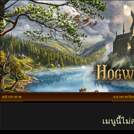
หน้าปราสาท
ธนาคารกริงก
เมนูนี้ไ