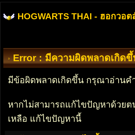
HOGWARTS THAI - ฮอกวอตส
Error : มีความผิดพลาดเกิดข
มีข้อผิดพลาดเกิดขึ้น กรุณาอ่าน
หากไม่สามารถแก้ไขปัญหาด้วยตนเอ
เหลือ แก้ไขปัญหานี้