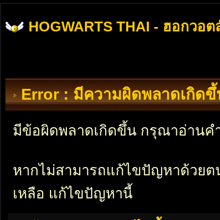
HOGWARTS THAI - ฮอกวอตส
Error : มีความผิดพลาดเกิดข
มีข้อผิดพลาดเกิดขึ้น กรุณาอ่าน
หากไม่สามารถแก้ไขปัญหาด้วยตนเอ
เหลือ แก้ไขปัญหานี้