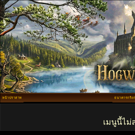
หน้าปราสาท
ธนาคารกริงก
เมนูนี้ไ