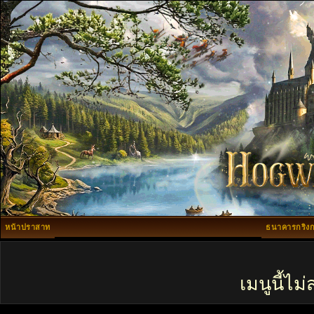
หน้าปราสาท
ธนาคารกริงก
เมนูนี้ไ