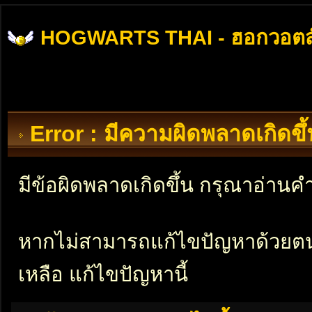
HOGWARTS THAI - ฮอกวอตส
Error : มีความผิดพลาดเกิดข
มีข้อผิดพลาดเกิดขึ้น กรุณาอ่าน
หากไม่สามารถแก้ไขปัญหาด้วยตนเอ
เหลือ แก้ไขปัญหานี้