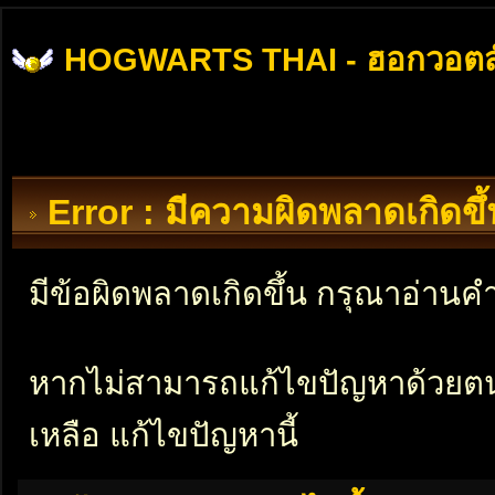
HOGWARTS THAI - ฮอกวอตส
Error : มีความผิดพลาดเกิดข
มีข้อผิดพลาดเกิดขึ้น กรุณาอ่าน
หากไม่สามารถแก้ไขปัญหาด้วยตนเอ
เหลือ แก้ไขปัญหานี้