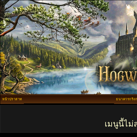
หน้าปราสาท
ธนาคารกริงก
เมนูนี้ไ