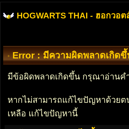
HOGWARTS THAI - ฮอกวอตส
Error : มีความผิดพลาดเกิดข
มีข้อผิดพลาดเกิดขึ้น กรุณาอ่าน
หากไม่สามารถแก้ไขปัญหาด้วยตนเอ
เหลือ แก้ไขปัญหานี้