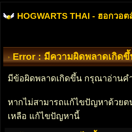
HOGWARTS THAI - ฮอกวอตส
Error : มีความผิดพลาดเกิดข
มีข้อผิดพลาดเกิดขึ้น กรุณาอ่าน
หากไม่สามารถแก้ไขปัญหาด้วยตนเอ
เหลือ แก้ไขปัญหานี้