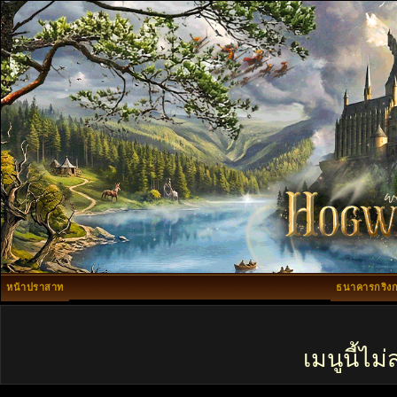
หน้าปราสาท
ธนาคารกริงก
เมนูนี้ไ